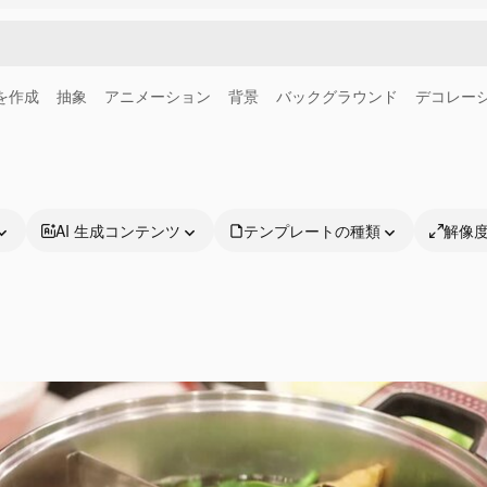
画を作成
抽象
アニメーション
背景
バックグラウンド
デコレー
AI 生成コンテンツ
テンプレートの種類
解像