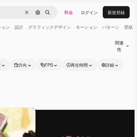
料金
ログイン
新規登録
消去
画像で検索
検索
ション
設計
グラフィックデザイン
モーション
パターン
壁紙
関連
性
度
方向
FPS
再生時間
詳細