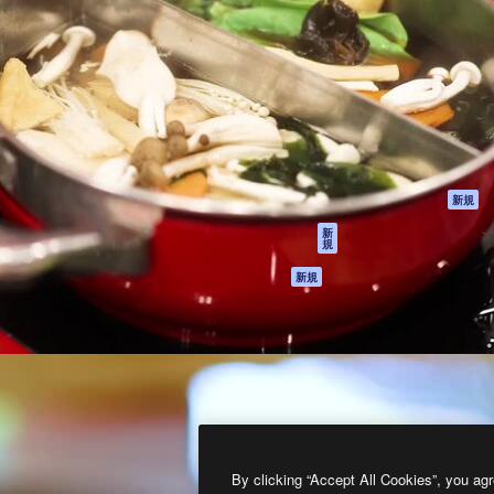
製品
はじめに
ティブ制作を導くためのプラ
Spaces
Academy
クリエイター、企業、代理
AI アシスタント
ドキュメント
含む100万人以上が利用して
AI 画像生成ツール
サポート
AI 動画生成ツール
利用規約
AI 音声合成ツール
プライバシーポリ
シー
ストックコンテン
ツ
オリジナル
新規
Claude/ChatGPT
クッキーポリシー
新
規
向けMCP
トラストセンター
エージェント
アフィリエイト
新規
API
法人向け
モバイルアプリ
れました。
れました。
すべてのMagnificツ
ール
2026
Freepik Company S.L.U.
無断複写・転載を禁じます
.
By clicking “Accept All Cookies”, you agr