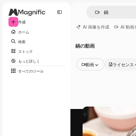
作成
AI 画像を作成
AI 動
ホーム
検索
鍋の動画
ストック
もっと詳しく
動画
ライセンス
すべてのツール
全ての画像
ベクトル
イラスト
写真
PSD
テンプレート
モックアップ
動画
映像素材
モーショングラフィックス
動画テンプレート
アイコン
3D モデル