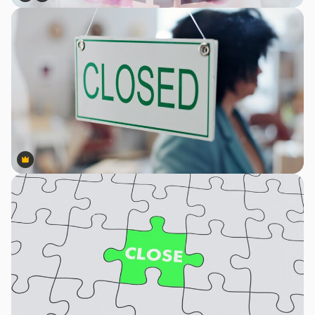
Premium
Premium