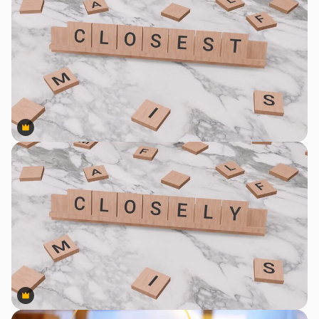
Premium
Premium
Premium
Premium