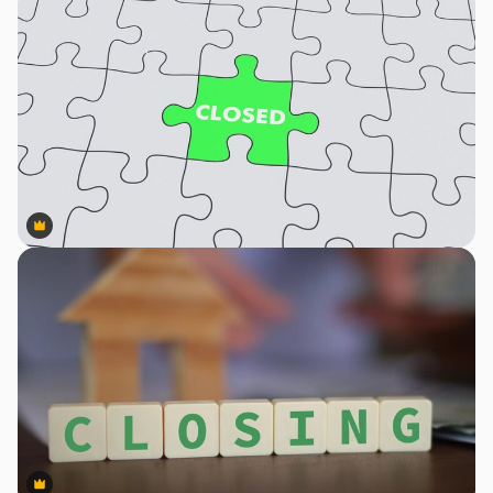
Premium
Premium
Premium
Premium