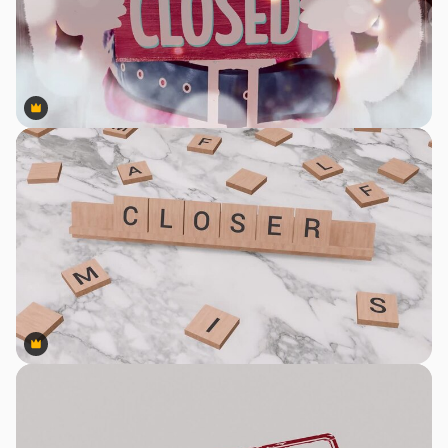
Premium
Premium
Premium
Premium