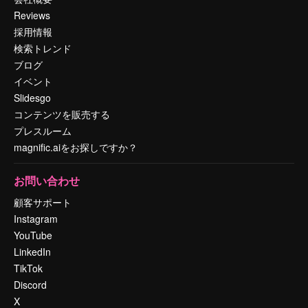
Reviews
採用情報
検索トレンド
ブログ
イベント
Slidesgo
コンテンツを販売する
プレスルーム
magnific.aiをお探しですか？
お問い合わせ
顧客サポート
Instagram
YouTube
LinkedIn
TikTok
Discord
X