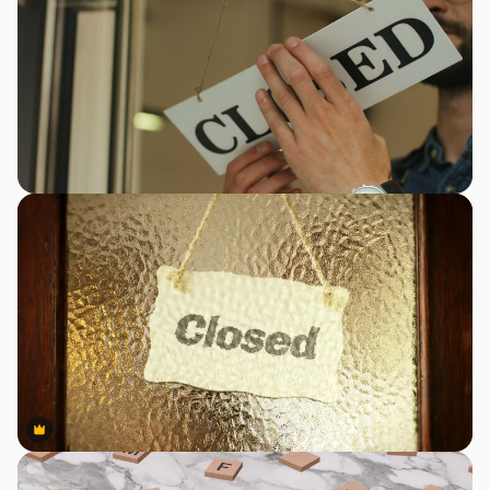
Premium
Premium