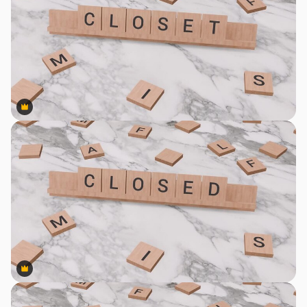
Premium
Premium
Premium
Premium