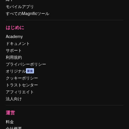
モバイルアプリ
すべてのMagnificツール
はじめに
Academy
ドキュメント
サポート
利用規約
プライバシーポリシー
オリジナル
新規
クッキーポリシー
トラストセンター
アフィリエイト
法人向け
運営
料金
会社概要