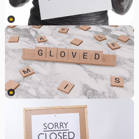
Premium
Premium
Premium
Premium