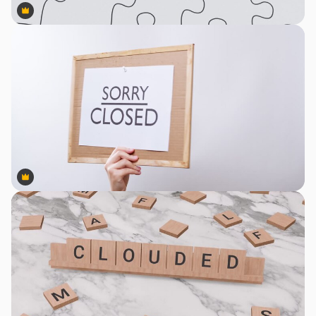
Premium
Premium
Premium
Premium