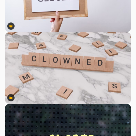
Premium
Premium
Premium
Premium