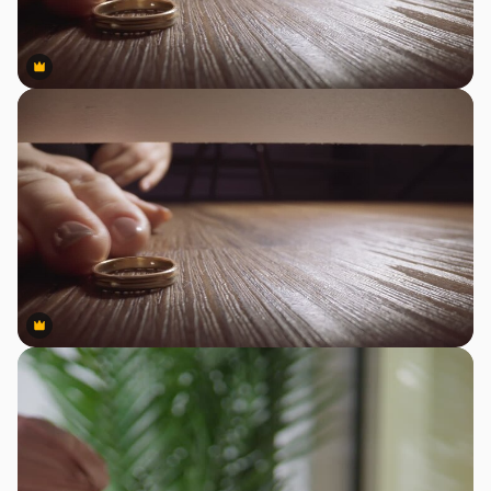
Premium
Premium
Premium
Premium