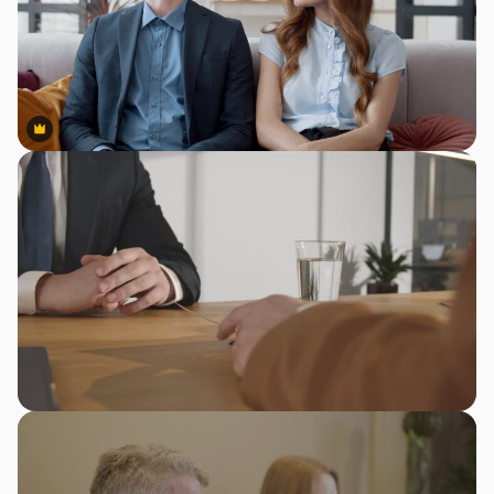
Premium
Premium