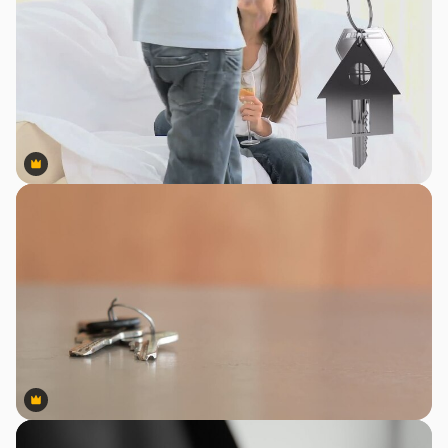
Premium
Premium
Premium
Premium