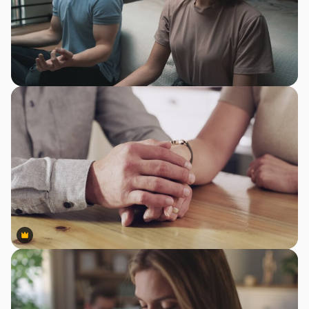
Premium
Premium