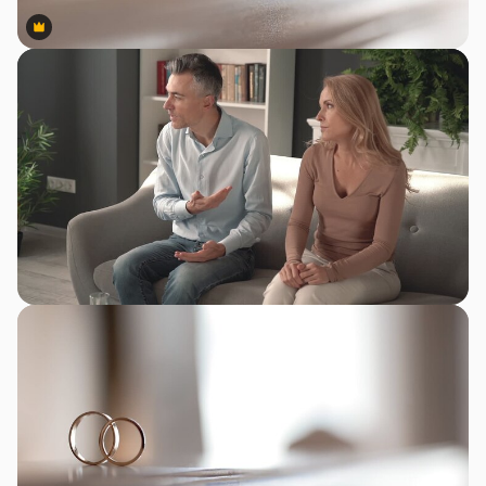
Premium
Premium