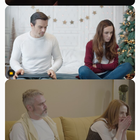
Premium
Premium