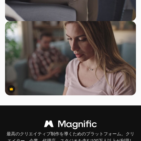
Premium
Premium
最高のクリエイティブ制作を導くためのプラットフォーム。クリ
エイター、企業、代理店、スタジオを含む100万人以上が利用し