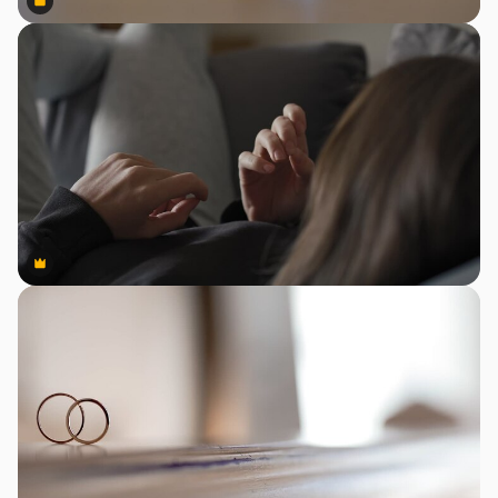
Premium
Premium
Premium
Premium