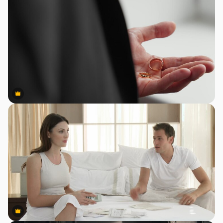
Premium
Premium
Premium
Premium