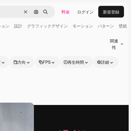
料金
ログイン
新規登録
消去
画像で検索
検索
ション
設計
グラフィックデザイン
モーション
パターン
壁紙
関連
性
度
方向
FPS
再生時間
詳細