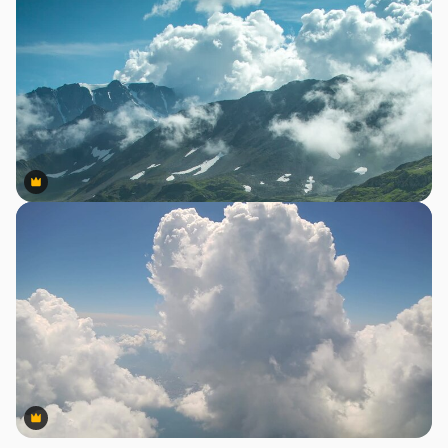
Premium
Premium
Premium
Premium