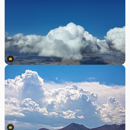
Premium
Premium
Premium
Premium