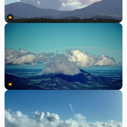
Premium
Premium
Premium
Premium