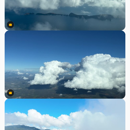
Premium
Premium
Premium
Premium