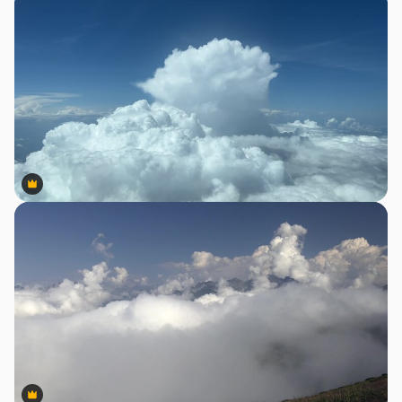
Premium
Premium
Premium
Premium