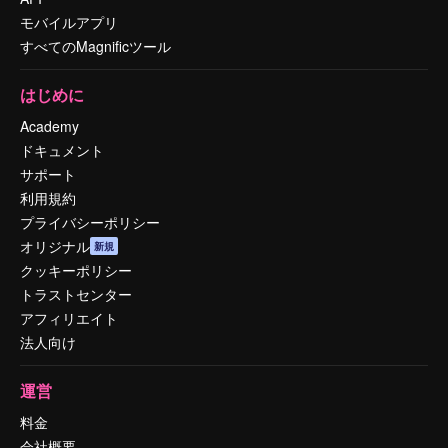
モバイルアプリ
すべてのMagnificツール
はじめに
Academy
ドキュメント
サポート
利用規約
プライバシーポリシー
オリジナル
新規
クッキーポリシー
トラストセンター
アフィリエイト
法人向け
運営
料金
会社概要