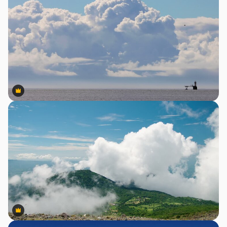
Premium
Premium
Premium
Premium