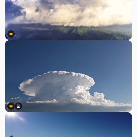
Premium
Premium
Premium
Premium
AIによって生成されました。