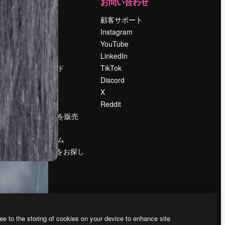
運営
お問い合わせ
料金
顧客サポート
会社概要
Instagram
Reviews
YouTube
採用情報
LinkedIn
検索トレンド
TikTok
ブログ
Discord
イベント
X
Slidesgo
Reddit
コンテンツを販売
する
プレスルーム
magnific.aiをお探し
ですか？
ee to the storing of cookies on your device to enhance site