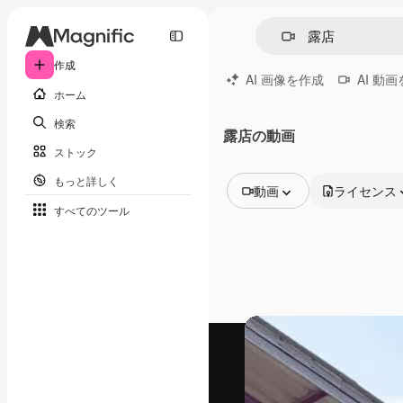
作成
AI 画像を作成
AI 動
ホーム
検索
露店の動画
ストック
もっと詳しく
動画
ライセンス
すべてのツール
全ての画像
ベクトル
イラスト
写真
PSD
テンプレート
モックアップ
動画
映像素材
モーショングラフィックス
動画テンプレート
アイコン
3D モデル