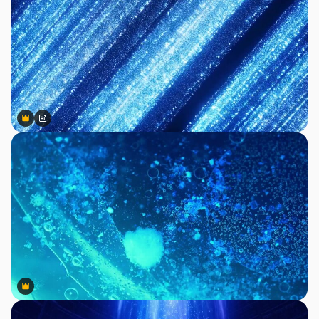
Premium
Premium
AIによって生成されました。
Premium
Premium