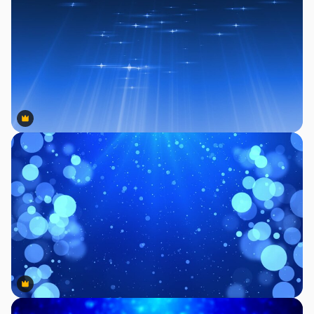
Premium
Premium
Premium
Premium