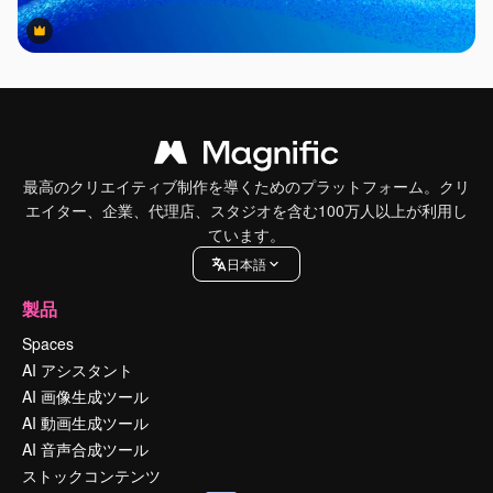
Premium
Premium
最高のクリエイティブ制作を導くためのプラットフォーム。クリ
エイター、企業、代理店、スタジオを含む100万人以上が利用し
ています。
日本語
製品
Spaces
AI アシスタント
AI 画像生成ツール
AI 動画生成ツール
AI 音声合成ツール
ストックコンテンツ