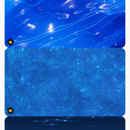
Premium
Premium
Premium
Premium