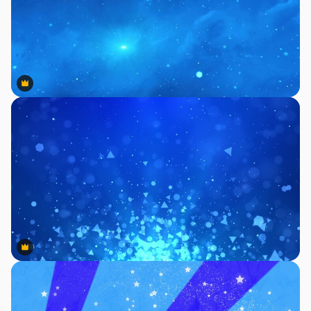
Premium
Premium
Premium
Premium