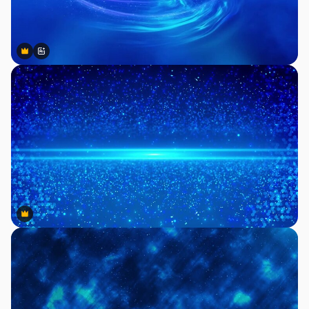
Premium
Premium
AIによって生成されました。
Premium
Premium