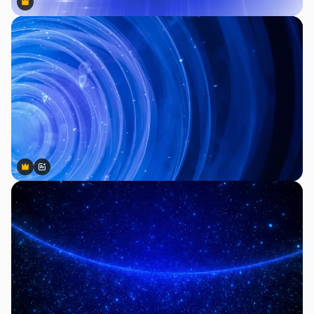
Premium
Premium
Premium
Premium
AIによって生成されました。