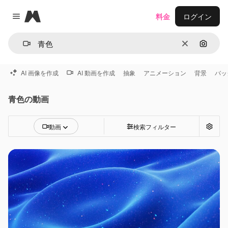
Magnific
料金
ログイン
Close menu
消去
画像で
AI 画像を作成
AI 動画を作成
抽象
アニメーション
背景
バッ
青色の動画
動画
検索フィルター