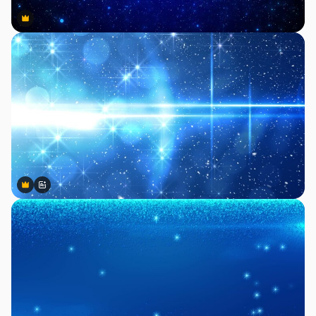
Premium
Premium
Premium
Premium
AIによって生成されました。