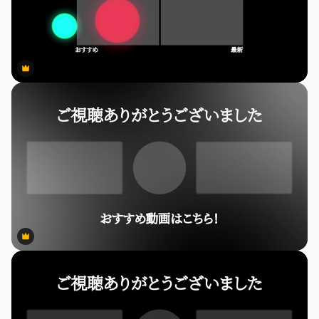
Premium
Premium
Premium
Premium