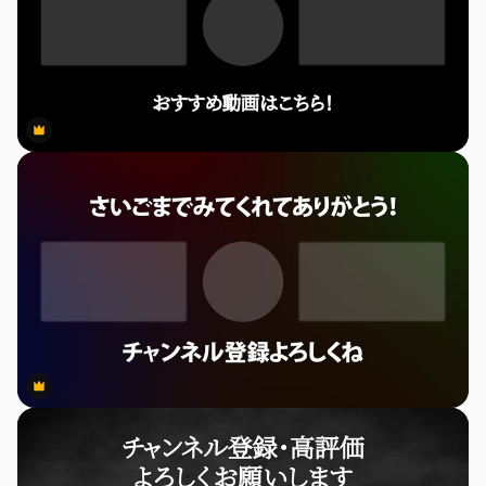
Premium
Premium
Premium
Premium