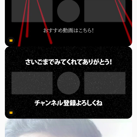
Premium
Premium
Premium
Premium