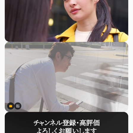
Premium
Premium
AIによって生成されました。