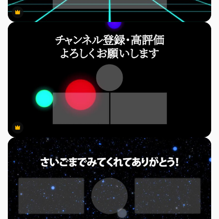
Premium
Premium
Premium
Premium