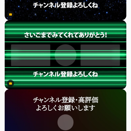
Premium
Premium
Premium
Premium