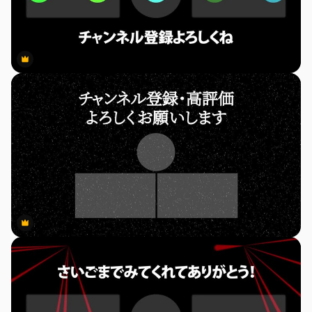
Premium
Premium
Premium
Premium