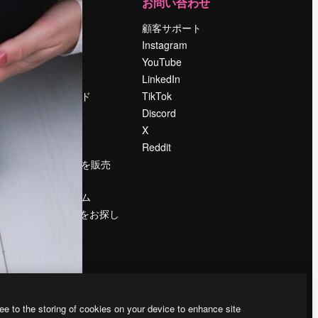
運営
お問い合わせ
料金
顧客サポート
会社概要
Instagram
Reviews
YouTube
採用情報
LinkedIn
検索トレンド
TikTok
ブログ
Discord
イベント
X
Slidesgo
Reddit
コンテンツを販売
する
プレスルーム
magnific.aiをお探し
ですか？
ee to the storing of cookies on your device to enhance site