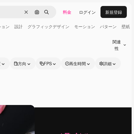
料金
ログイン
新規登録
消去
画像で検索
検索
ション
設計
グラフィックデザイン
モーション
パターン
壁紙
関連
性
度
方向
FPS
再生時間
詳細