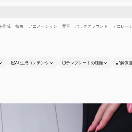
画を作成
抽象
アニメーション
背景
バックグラウンド
デコレー
AI 生成コンテンツ
テンプレートの種類
解像