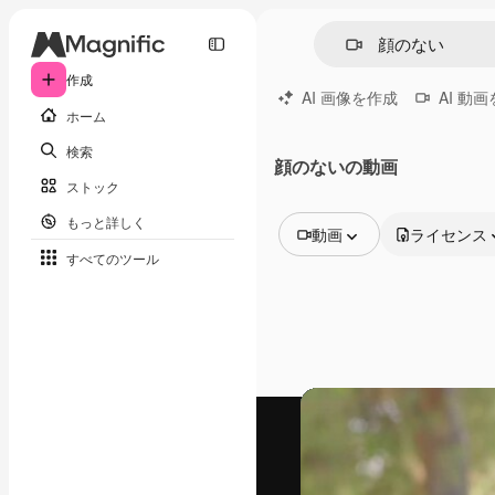
作成
AI 画像を作成
AI 動
ホーム
検索
顔のないの動画
ストック
もっと詳しく
動画
ライセンス
すべてのツール
全ての画像
ベクトル
イラスト
写真
PSD
テンプレート
モックアップ
動画
映像素材
モーショングラフィックス
動画テンプレート
アイコン
3D モデル