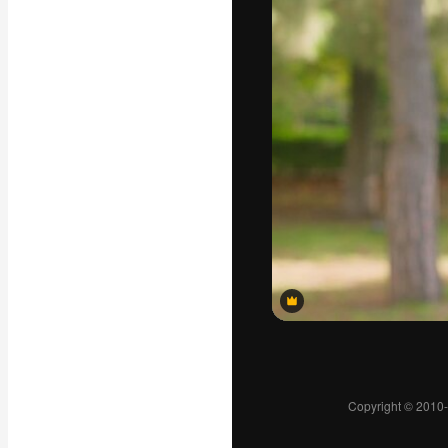
フォント
最高のクリエイ
ットフォーム。
店、スタジオを
います。
日本語
Premium
Premium
Premium
Premium
Premium
Premium
Premium
Premium
Premium
Premium
Premium
Premium
Premium
Premium
Premium
Premium
Premium
Premium
Premium
Premium
Premium
Premium
Premium
Premium
Premium
Premium
Premium
Premium
Premium
Premium
Premium
Premium
Premium
Premium
Premium
Premium
Premium
Premium
Premium
Premium
Premium
Premium
Premium
Premium
Premium
Premium
Premium
Premium
AIによって生成されま
Premium
Premium
Premium
Premium
Premium
Premium
Premium
Premium
Premium
Premium
Premium
Premium
Premium
Premium
Premium
Premium
Premium
Premium
Premium
Premium
Premium
Premium
Premium
Premium
Premium
Premium
Premium
Premium
Premium
Premium
Premium
Premium
Premium
Premium
Premium
Premium
Premium
Premium
Premium
Premium
AIによって生成さ
AIによって生成さ
Copyright © 2010-