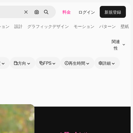
料金
ログイン
新規登録
消去
画像で検索
検索
ション
設計
グラフィックデザイン
モーション
パターン
壁紙
関連
性
度
方向
FPS
再生時間
詳細