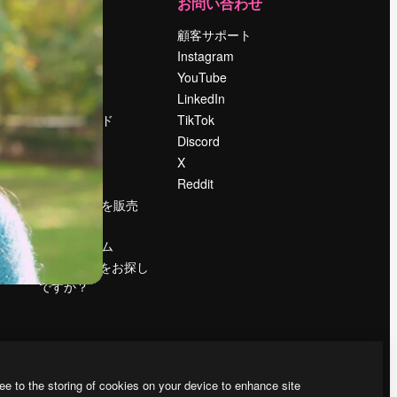
運営
お問い合わせ
料金
顧客サポート
会社概要
Instagram
Reviews
YouTube
採用情報
LinkedIn
検索トレンド
TikTok
ブログ
Discord
イベント
X
Slidesgo
Reddit
コンテンツを販売
する
プレスルーム
magnific.aiをお探し
ですか？
ee to the storing of cookies on your device to enhance site