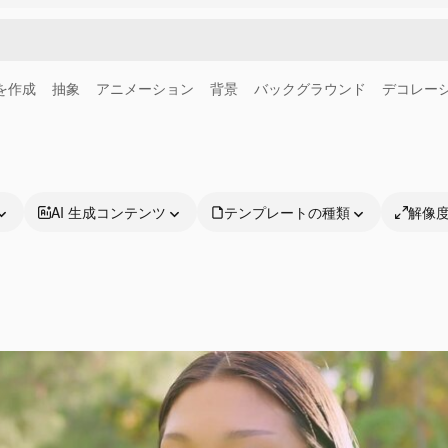
画を作成
抽象
アニメーション
背景
バックグラウンド
デコレー
AI 生成コンテンツ
テンプレートの種類
解像