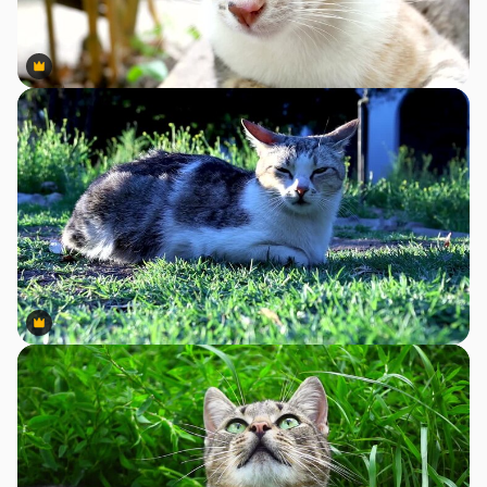
Premium
Premium
Premium
Premium