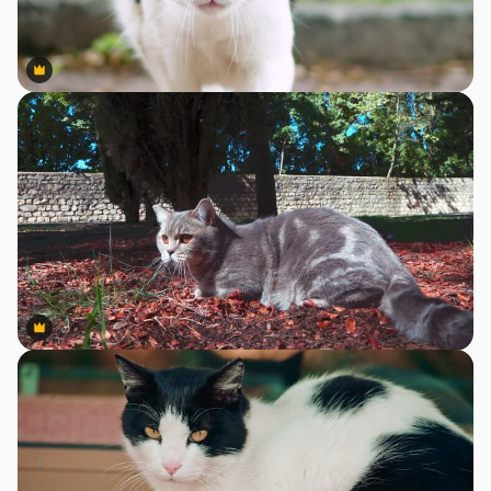
Premium
Premium
Premium
Premium