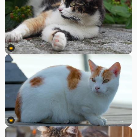
Premium
Premium
Premium
Premium