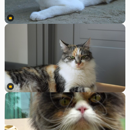
Premium
Premium
Premium
Premium