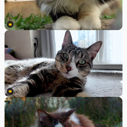
Premium
Premium
Premium
Premium