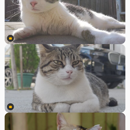
Premium
Premium
Premium
Premium