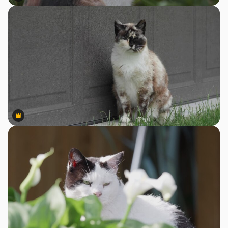
Premium
Premium