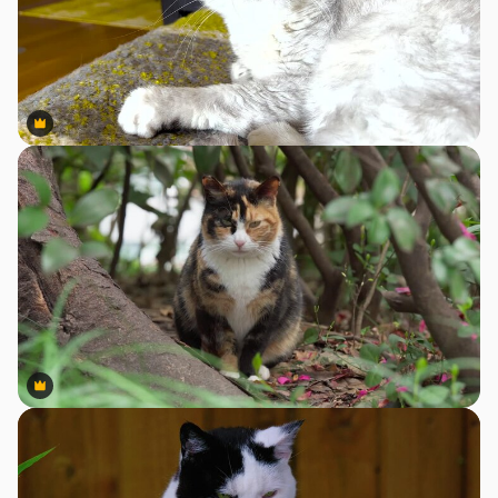
Premium
Premium
Premium
Premium