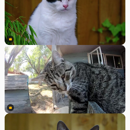
Premium
Premium
Premium
Premium