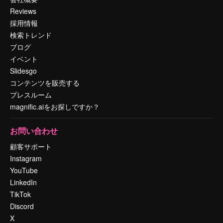
Reviews
採用情報
検索トレンド
ブログ
イベント
Slidesgo
コンテンツを販売する
プレスルーム
magnific.aiをお探しですか？
お問い合わせ
顧客サポート
Instagram
YouTube
LinkedIn
TikTok
Discord
X