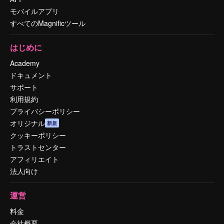
モバイルアプリ
すべてのMagnificツール
はじめに
Academy
ドキュメント
サポート
利用規約
プライバシーポリシー
オリジナル
新規
クッキーポリシー
トラストセンター
アフィリエイト
法人向け
運営
料金
会社概要