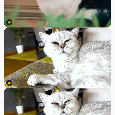
Premium
Premium
Premium
Premium