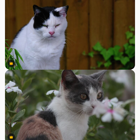
Premium
Premium
Premium
Premium