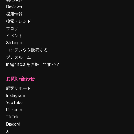
Reviews
採用情報
検索トレンド
ブログ
イベント
Slidesgo
コンテンツを販売する
プレスルーム
magnific.aiをお探しですか？
お問い合わせ
顧客サポート
Instagram
YouTube
LinkedIn
TikTok
Discord
X