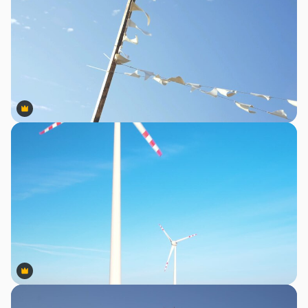
Premium
Premium
Premium
Premium