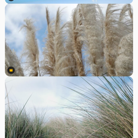
Premium
Premium