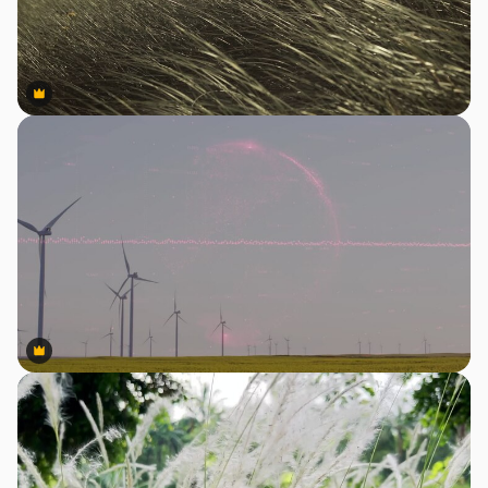
Premium
Premium
Premium
Premium