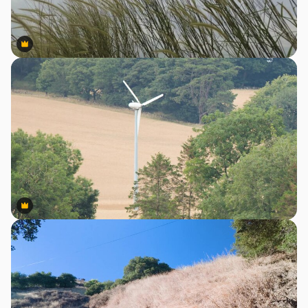
Premium
Premium
Premium
Premium