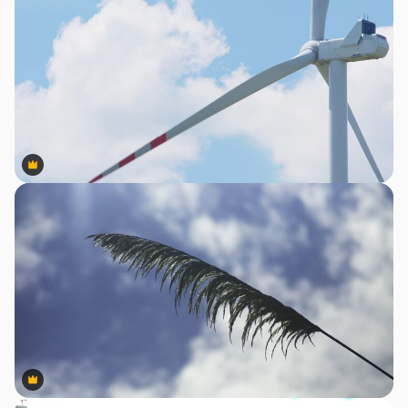
Premium
Premium
Premium
Premium