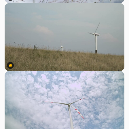
Premium
Premium