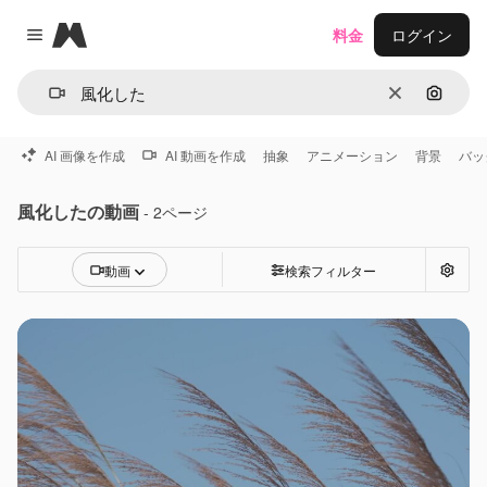
Magnific
料金
ログイン
Close menu
消去
画像で
AI 画像を作成
AI 動画を作成
抽象
アニメーション
背景
バッ
風化したの動画
- 2ページ
動画
検索フィルター