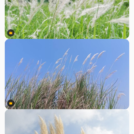
Premium
Premium
Premium
Premium