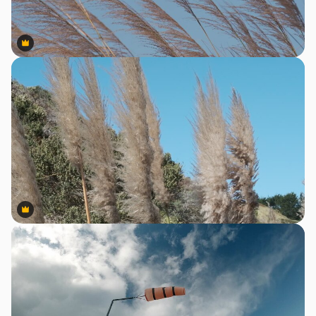
Premium
Premium
Premium
Premium