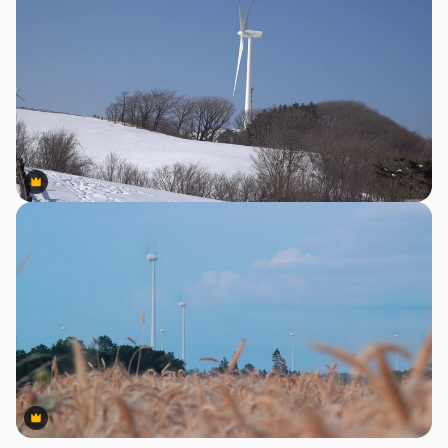
Premium
Premium
Premium
Premium