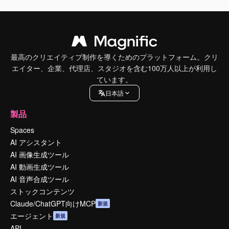
最高のクリエイティブ制作を導くためのプラットフォーム。クリ
エイター、企業、代理店、スタジオを含む100万人以上が利用し
ています。
日本語
製品
Spaces
AI アシスタント
AI 画像生成ツール
AI 動画生成ツール
AI 音声合成ツール
ストックコンテンツ
Claude/ChatGPT向けMCP
新規
エージェント
新規
API