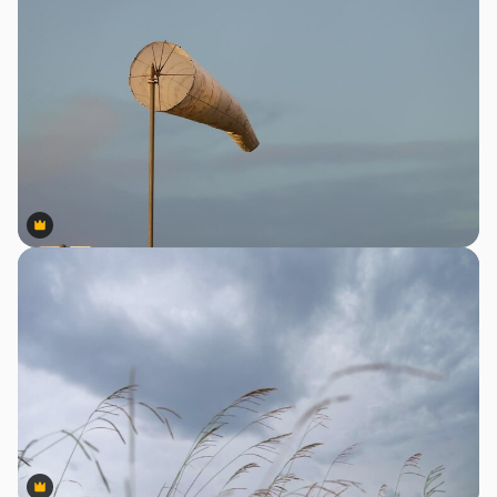
Premium
Premium
Premium
Premium