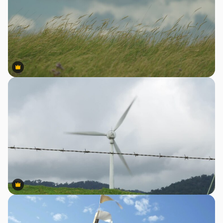
Premium
Premium
Premium
Premium