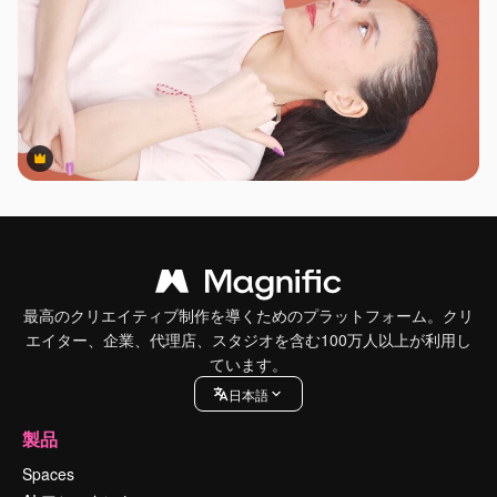
Premium
Premium
最高のクリエイティブ制作を導くためのプラットフォーム。クリ
エイター、企業、代理店、スタジオを含む100万人以上が利用し
ています。
日本語
製品
Spaces