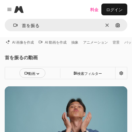
Magnific
料金
ログイン
Close menu
消去
画像で
AI 画像を作成
AI 動画を作成
抽象
アニメーション
背景
バッ
首を振るの動画
動画
検索フィルター