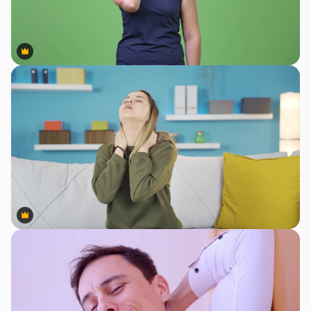
Premium
Premium
Premium
Premium