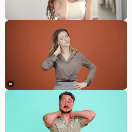
Premium
Premium