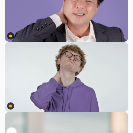
Premium
Premium
Premium
Premium