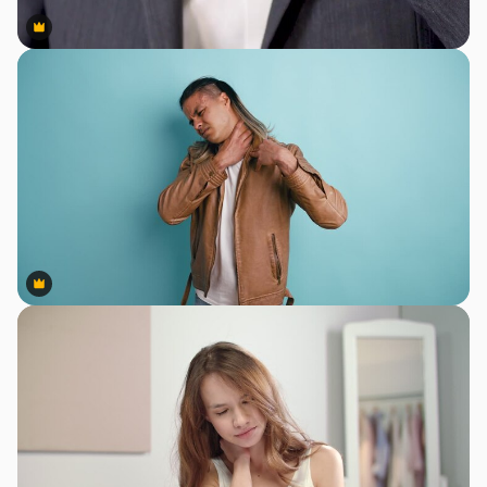
Premium
Premium
Premium
Premium