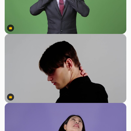
Premium
Premium
Premium
Premium