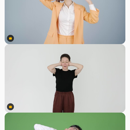
Premium
Premium
Premium
Premium