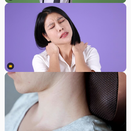
Premium
Premium