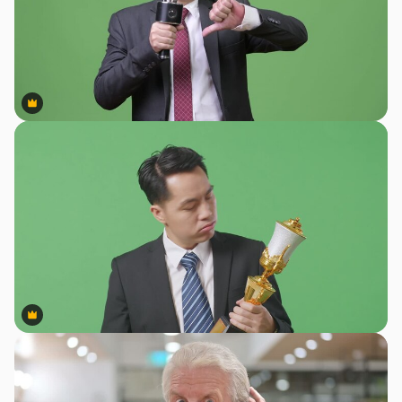
Premium
Premium
Premium
Premium