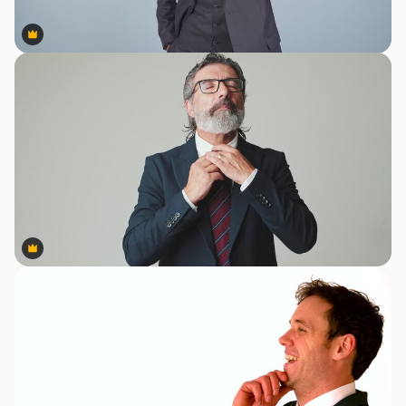
Premium
Premium
Premium
Premium