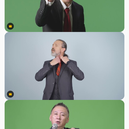
Premium
Premium
Premium
Premium