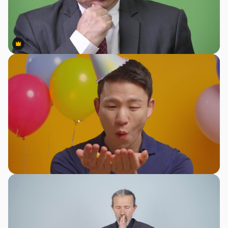
Premium
Premium