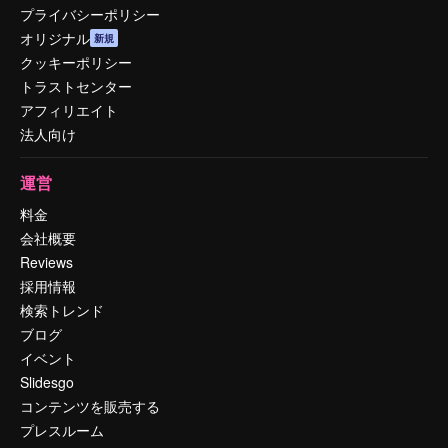
プライバシーポリシー
オリジナル
新規
クッキーポリシー
トラストセンター
アフィリエイト
法人向け
運営
料金
会社概要
Reviews
採用情報
検索トレンド
ブログ
イベント
Slidesgo
コンテンツを販売する
プレスルーム