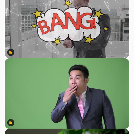
Premium
Premium
Premium
Premium