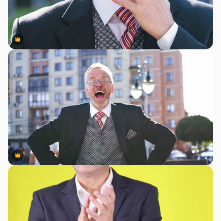
Premium
Premium
Premium
Premium