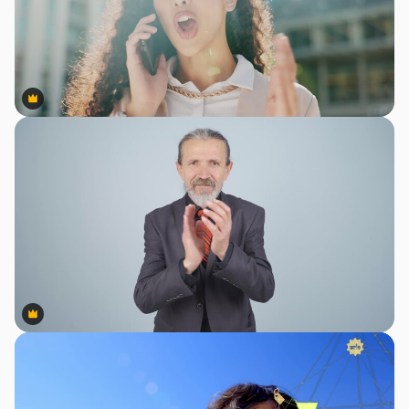
Premium
Premium
Premium
Premium