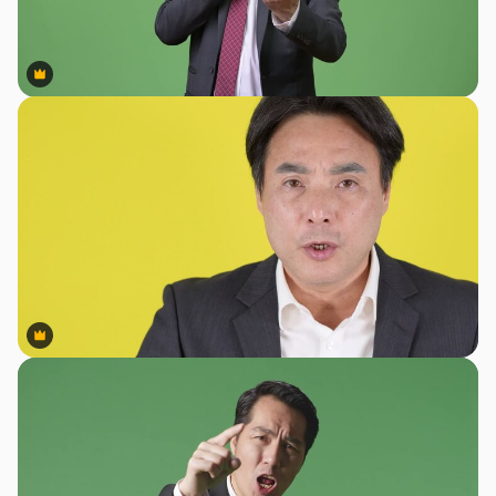
Premium
Premium
Premium
Premium