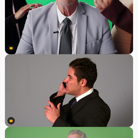
Premium
Premium
Premium
Premium