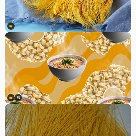
Premium
Premium
Premium
Premium
AIによって生成されました。