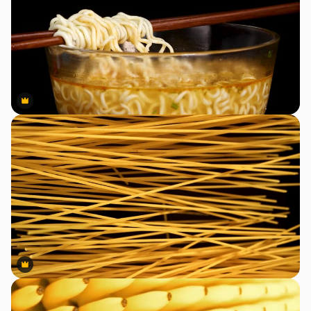
Premium
Premium
Premium
Premium