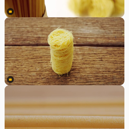
Premium
Premium
Premium
Premium