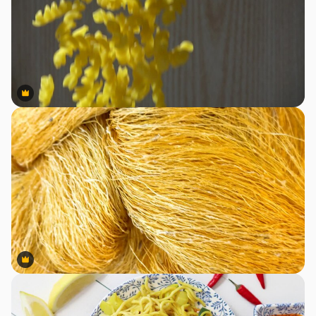
Premium
Premium
Premium
Premium