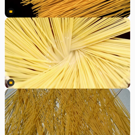
Premium
Premium
Premium
Premium