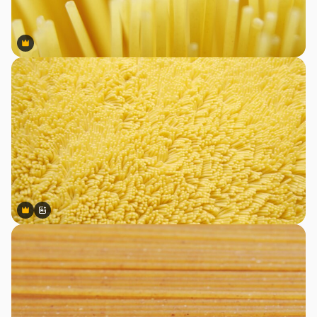
Premium
Premium
Premium
Premium
AIによって生成されました。