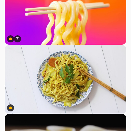
Premium
Premium
AIによって生成されました。
Premium
Premium