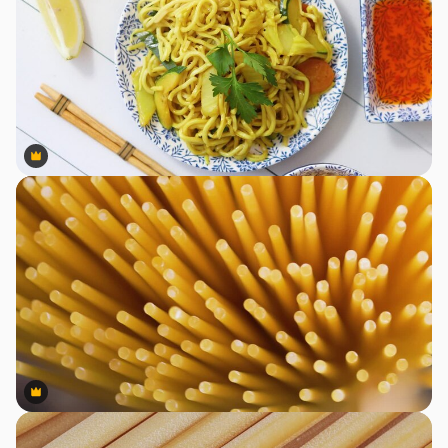
Premium
Premium
Premium
Premium