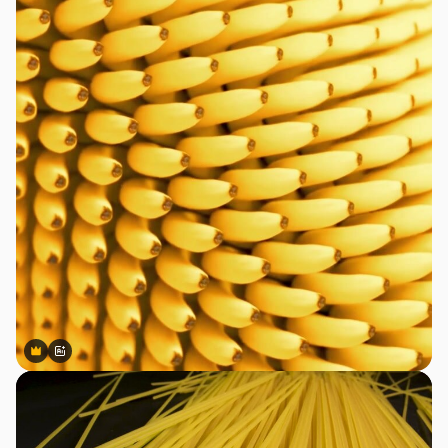
Premium
Premium
AIによって生成されました。