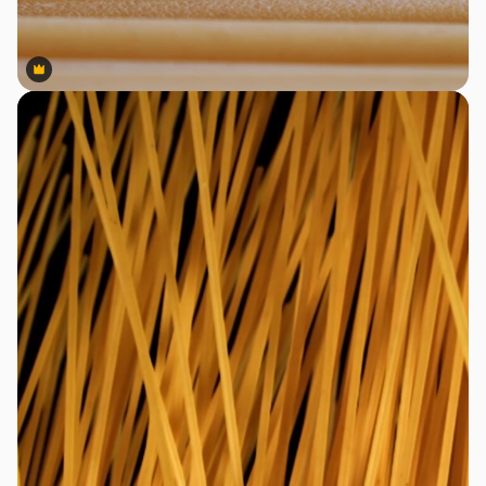
Premium
Premium