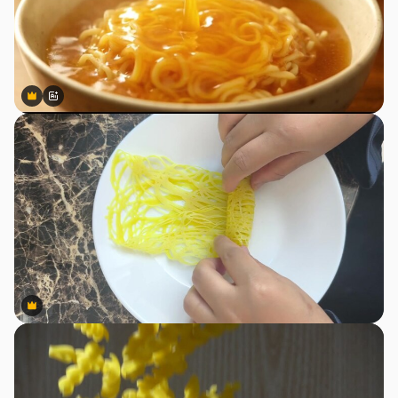
Premium
Premium
AIによって生成されました。
Premium
Premium