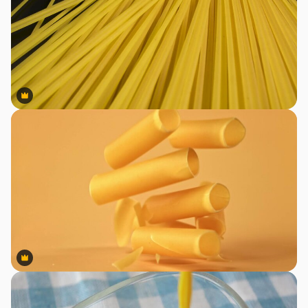
Premium
Premium
Premium
Premium