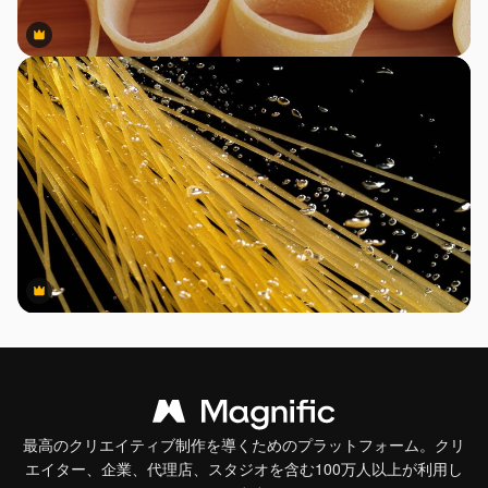
Premium
Premium
Premium
Premium
最高のクリエイティブ制作を導くためのプラットフォーム。クリ
エイター、企業、代理店、スタジオを含む100万人以上が利用し