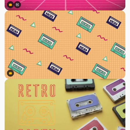
Premium
Premium
AIによって生成されました。
Premium
Premium