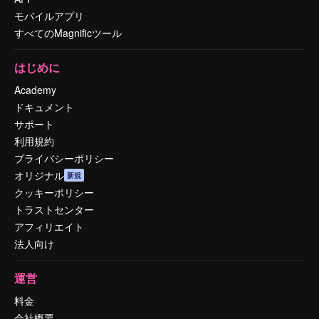
モバイルアプリ
すべてのMagnificツール
はじめに
Academy
ドキュメント
サポート
利用規約
プライバシーポリシー
オリジナル
新規
クッキーポリシー
トラストセンター
アフィリエイト
法人向け
運営
料金
会社概要