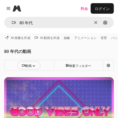
Magnific
料金
ログイン
Close menu
消去
画像で
AI 画像を作成
AI 動画を作成
抽象
アニメーション
背景
バッ
80 年代の動画
動画
検索フィルター