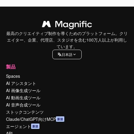
最高のクリエイティブ制作を導くためのプラットフォーム。クリ
エイター、企業、代理店、スタジオを含む100万人以上が利用し
ています。
日本語
製品
Spaces
AI アシスタント
AI 画像生成ツール
AI 動画生成ツール
AI 音声合成ツール
ストックコンテンツ
Claude/ChatGPT向けMCP
新規
エージェント
新規
API