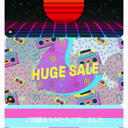
Premium
Premium
Premium
Premium