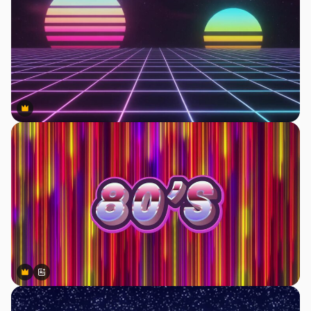
Premium
Premium
Premium
Premium
AIによって生成されました。