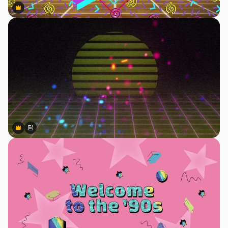
Premium
Premium
Premium
Premium
AIによって生成されました。