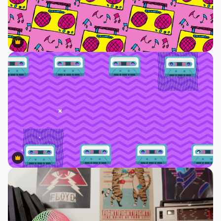
Premium
Premium
Premium
Premium