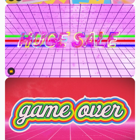
Premium
Premium