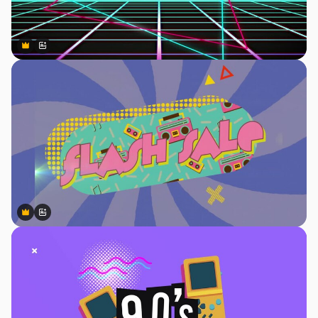
Premium
Premium
AIによって生成されました。
Premium
Premium
AIによって生成されました。