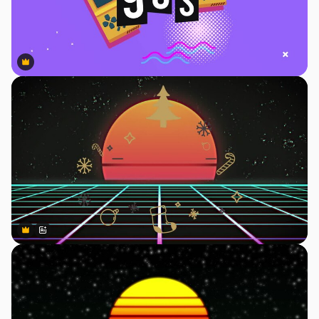
Premium
Premium
Premium
Premium
AIによって生成されました。