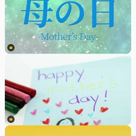
Premium
Premium
Premium
Premium