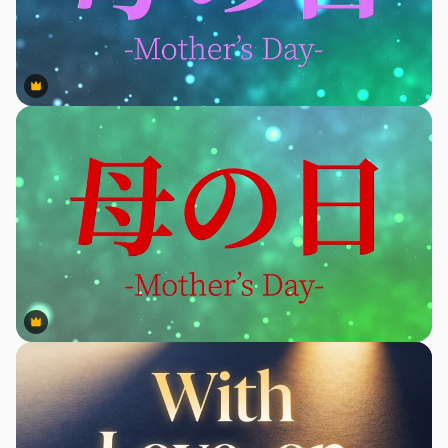
Premium
Premium
Premium
Premium