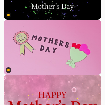
Premium
Premium
Premium
Premium