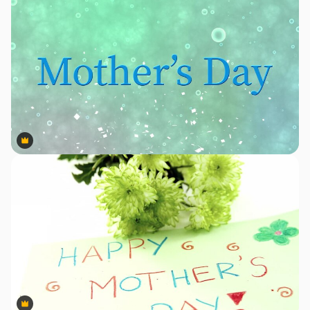
Premium
Premium
Premium
Premium