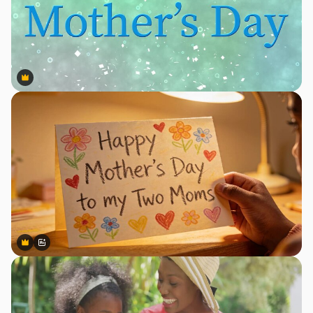
Premium
Premium
Premium
Premium
AIによって生成されました。