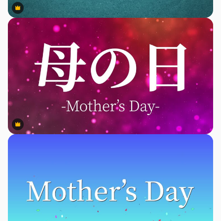
Premium
Premium
Premium
Premium