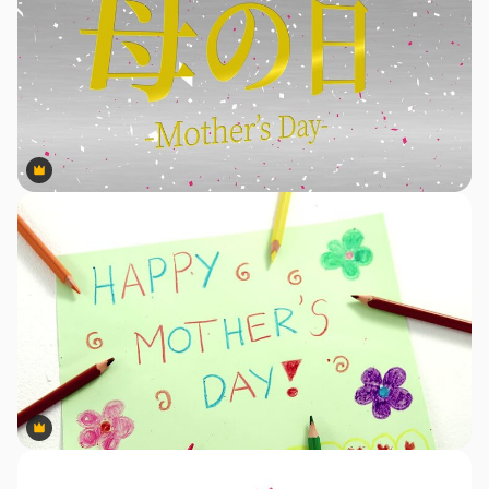
Premium
Premium
Premium
Premium