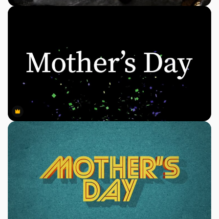
Premium
Premium