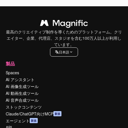
最高のクリエイティブ制作を導くためのプラットフォーム。クリ
エイター、企業、代理店、スタジオを含む100万人以上が利用し
ています。
日本語
製品
Spaces
AI アシスタント
AI 画像生成ツール
AI 動画生成ツール
AI 音声合成ツール
ストックコンテンツ
Claude/ChatGPT向けMCP
新規
エージェント
新規
API