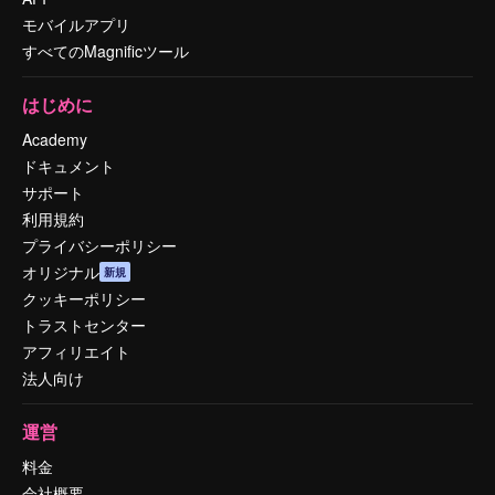
モバイルアプリ
すべてのMagnificツール
はじめに
Academy
ドキュメント
サポート
利用規約
プライバシーポリシー
オリジナル
新規
クッキーポリシー
トラストセンター
アフィリエイト
法人向け
運営
料金
会社概要