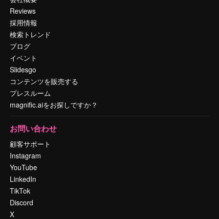
Reviews
採用情報
検索トレンド
ブログ
イベント
Slidesgo
コンテンツを販売する
プレスルーム
magnific.aiをお探しですか？
お問い合わせ
顧客サポート
Instagram
YouTube
LinkedIn
TikTok
Discord
X