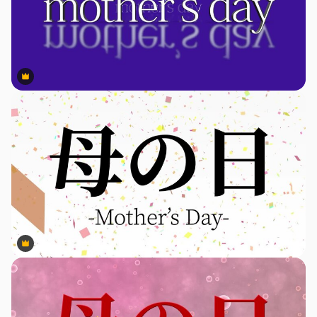
Premium
Premium
Premium
Premium