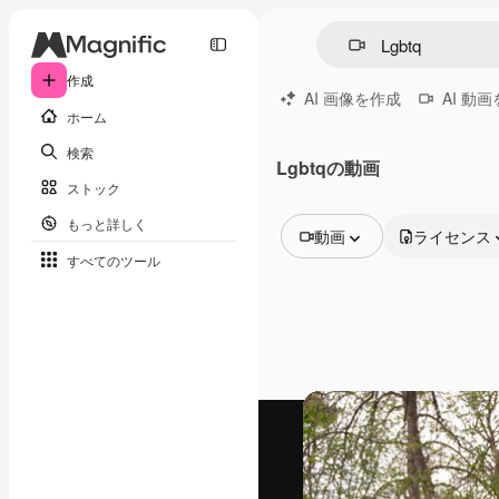
作成
AI 画像を作成
AI 動
ホーム
検索
Lgbtqの動画
ストック
もっと詳しく
動画
ライセンス
すべてのツール
全ての画像
ベクトル
イラスト
写真
PSD
テンプレート
モックアップ
動画
映像素材
モーショングラフィックス
動画テンプレート
アイコン
3D モデル