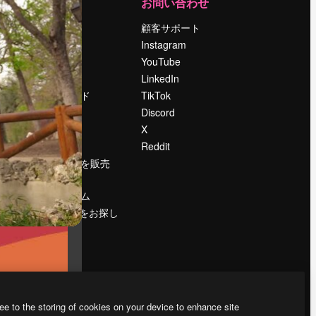
運営
お問い合わせ
料金
顧客サポート
会社概要
Instagram
Reviews
YouTube
採用情報
LinkedIn
検索トレンド
TikTok
ブログ
Discord
イベント
X
Slidesgo
Reddit
コンテンツを販売
する
プレスルーム
magnific.aiをお探し
ですか？
ee to the storing of cookies on your device to enhance site