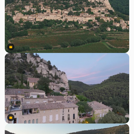
Premium
Premium
Premium
Premium