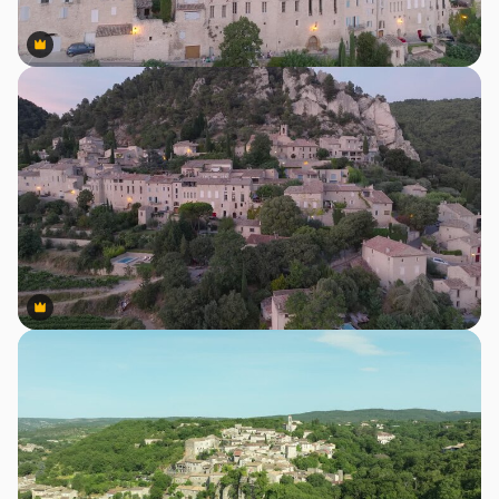
Premium
Premium
Premium
Premium