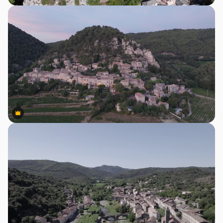
Premium
Premium