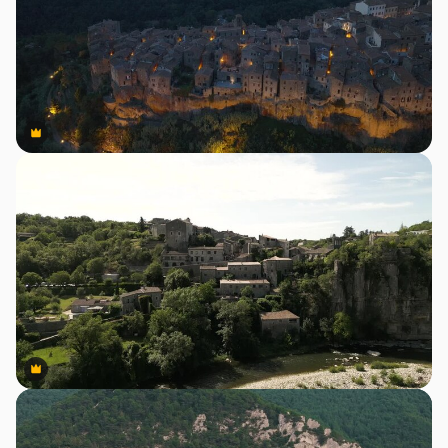
Premium
Premium
Premium
Premium