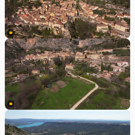
Premium
Premium
Premium
Premium