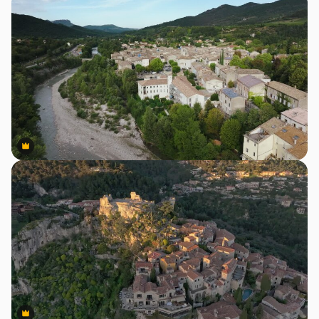
Premium
Premium
Premium
Premium