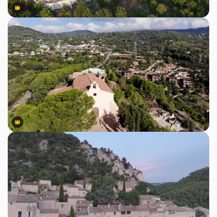
Premium
Premium
Premium
Premium