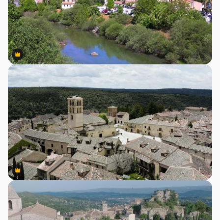
Premium
Premium
Premium
Premium