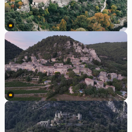
Premium
Premium
Premium
Premium