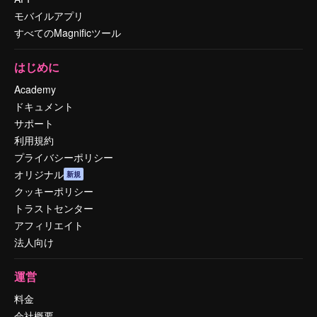
モバイルアプリ
すべてのMagnificツール
はじめに
Academy
ドキュメント
サポート
利用規約
プライバシーポリシー
オリジナル
新規
クッキーポリシー
トラストセンター
アフィリエイト
法人向け
運営
料金
会社概要