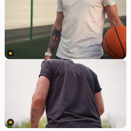
Premium
Premium
Premium
Premium