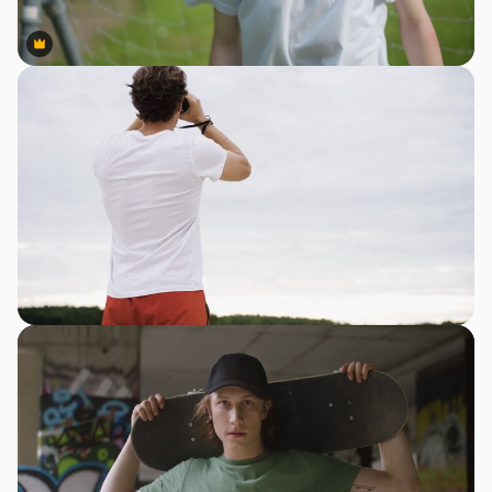
Premium
Premium