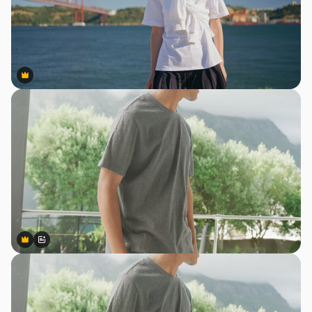
Premium
Premium
Premium
Premium
AIによって生成されました。