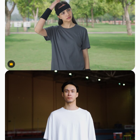
Premium
Premium