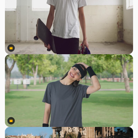
Premium
Premium
Premium
Premium