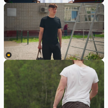
Premium
Premium