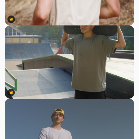
Premium
Premium
Premium
Premium