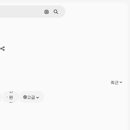
이미지로 검색
검색
공유하기
온
최근
라
인
편
고급
집
가
능