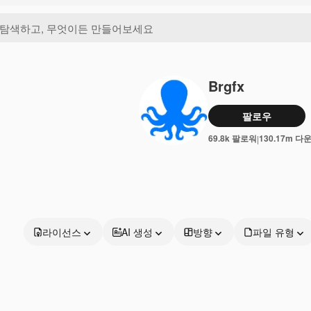
Brgfx
팔로우
69.8k 팔로워
130.17m 다
|
라이선스
AI 생성
방향
파일 유형