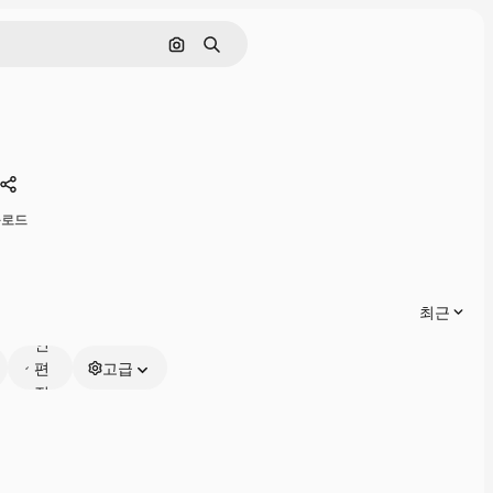
이미지로 검색
검색
공유하기
운로드
온
최근
라
인
편
고급
집
가
능