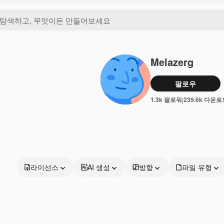
Melazerg
팔로우
1.3k 팔로워
239.6k 다운로
|
라이선스
AI 생성
방향
파일 유형