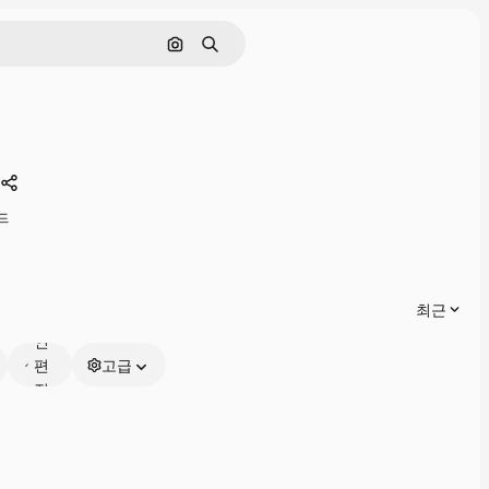
이미지로 검색
검색
공유하기
드
온
최근
라
인
편
고급
집
가
능