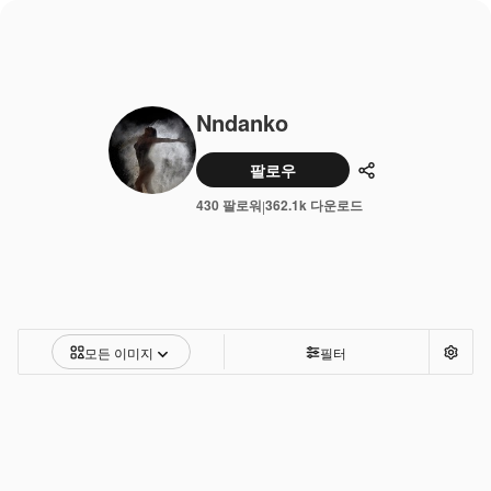
Nndanko
팔로우
공유하기
430 팔로워
362.1k 다운로드
|
모든 이미지
필터