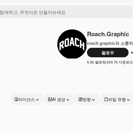
Roach.graphic
roach.graphic와 소통
팔로우
5.5k 팔로워
334.7k 다운로드
|
라이선스
AI 생성
방향
파일 유형