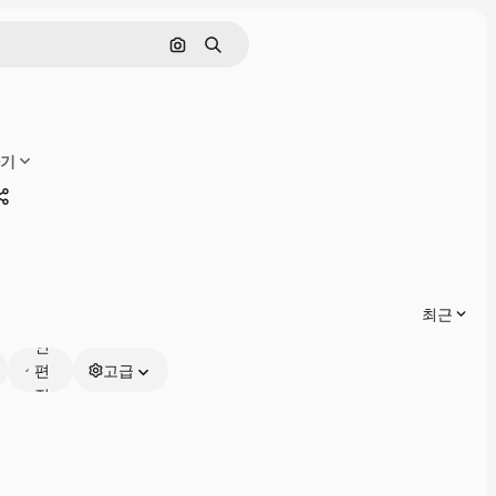
이미지로 검색
검색
하기
공유하기
온
최근
라
인
편
고급
집
가
능