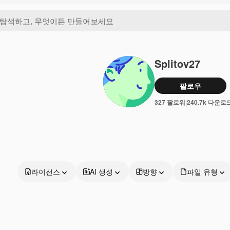
Splitov27
팔로우
327 팔로워
240.7k 다운로
|
라이선스
AI 생성
방향
파일 유형