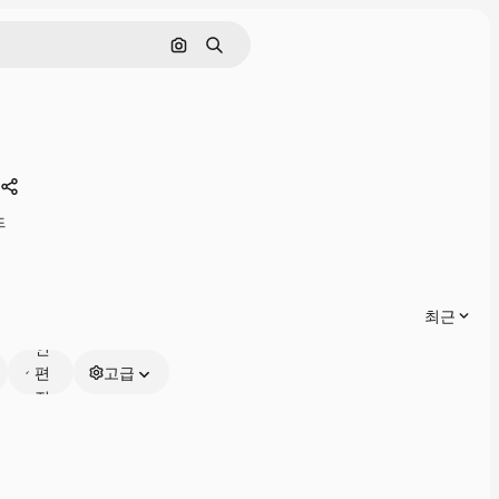
이미지로 검색
검색
공유하기
드
온
최근
라
인
편
고급
집
가
능