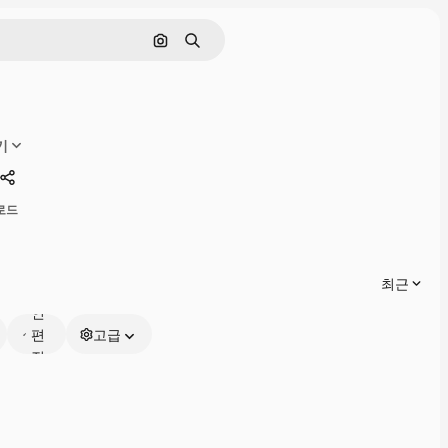
이미지로 검색
검색
기
공유하기
운로드
온
최근
라
인
편
고급
집
가
능