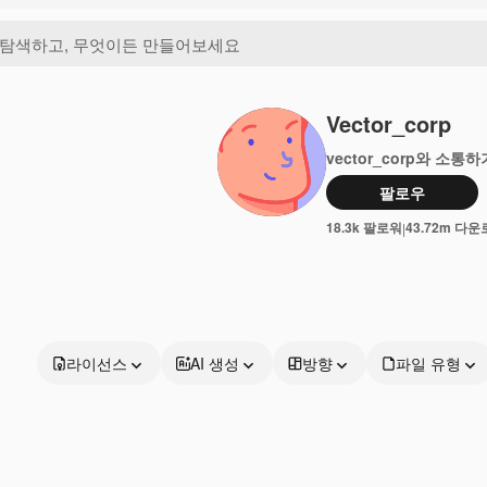
Vector_corp
vector_corp와 소통하
팔로우
18.3k 팔로워
43.72m 다
|
라이선스
AI 생성
방향
파일 유형