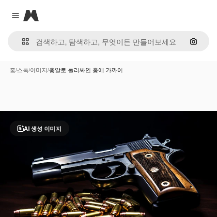
Magnific
Close menu
이미지
홈
/
스톡
/
이미지
/
총알로 둘러싸인 총에 가까이
AI 생성 이미지