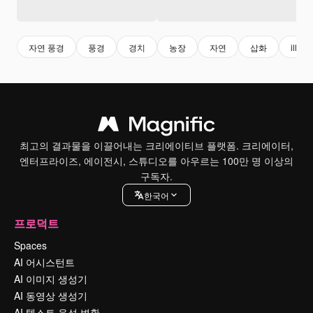
자연 풍경
풍경
경치
농장
자연
삽화
illust
최고의 결과물을 이끌어내는 크리에이티브 플랫폼. 크리에이터,
엔터프라이즈, 에이전시, 스튜디오를 아우르는 100만 명 이상의
구독자.
한국어
프로덕트
Spaces
AI 어시스턴트
AI 이미지 생성기
AI 동영상 생성기
AI 텍스트 음성 변환