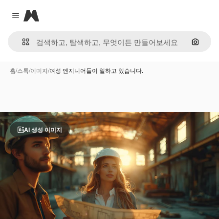
Magnific
Close menu
이미지
홈
/
스톡
/
이미지
/
여성 엔지니어들이 일하고 있습니다.
AI 생성 이미지