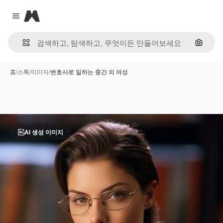
Magnific
Close menu
이미지
홈
/
스톡
/
이미지
/
변호사로 일하는 중간 의 여성
AI 생성 이미지