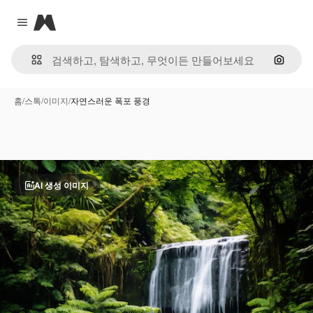
Magnific
Close menu
이미지
홈
/
스톡
/
이미지
/
자연스러운 폭포 풍경
AI 생성 이미지