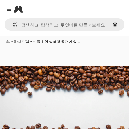
Magnific
Close menu
이미지
홈
/
스톡
/
사진
/
텍스트 를 위한 색 배경 공간 에 있…