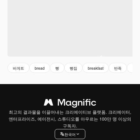
바게트
bread
빵
빵집
breakfast
반죽
디저
최고의 결과물을 이끌어내는 크리에이티브 플랫폼. 크리에이터,
엔터프라이즈, 에이전시, 스튜디오를 아우르는 100만 명 이상의
구독자.
한국어