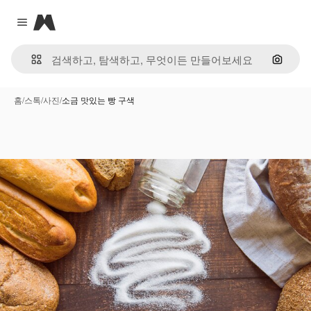
Magnific
Close menu
이미지
홈
/
스톡
/
사진
/
소금 맛있는 빵 구색