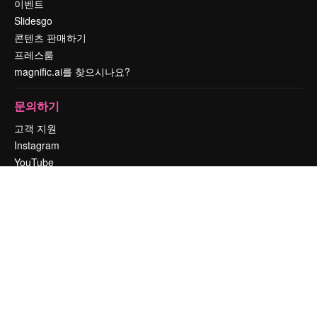
이벤트
Slidesgo
콘텐츠 판매하기
프레스룸
magnific.ai를 찾으시나요?
문의하기
고객 지원
Instagram
YouTube
LinkedIn
TikTok
Discord
X
Reddit
Copyright © 2010-
2026
Freepik Company S.L.U.
모든 권리는 보호 받습니
다
.