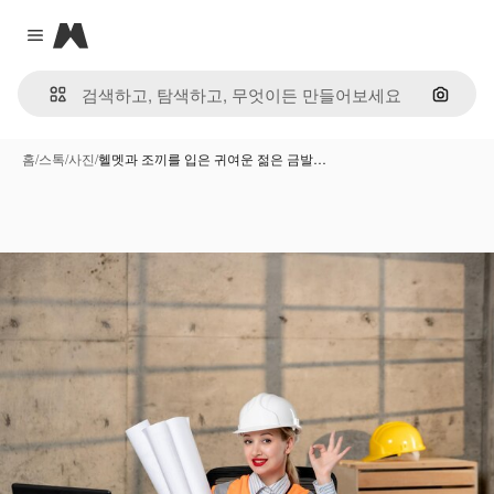
Magnific
Close menu
이미지
홈
/
스톡
/
사진
/
헬멧과 조끼를 입은 귀여운 젊은 금발…