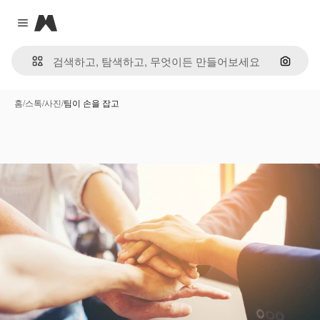
Magnific
Close menu
이미지
홈
/
스톡
/
사진
/
팀이 손을 잡고