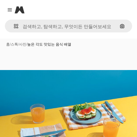
Magnific
Close menu
이미지
홈
/
스톡
/
사진
/
높은 각도 맛있는 음식 배열