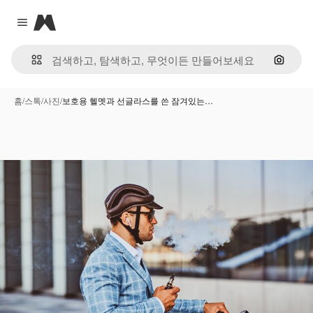
Magnific
Close menu
이미지
홈
/
스톡
/
사진
/
보호용 헬멧과 선글라스를 쓴 잠겨있는…