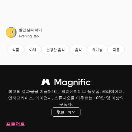
빨간 날짜 더미
evening_tao
식품
야채
건강한 음식
음식
유기농
곡물
v
최고의 결과물을 이끌어내는 크리에이티브 플랫폼. 크리에이터,
엔터프라이즈, 에이전시, 스튜디오를 아우르는 100만 명 이상의
구독자.
한국어
프로덕트