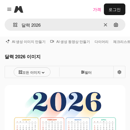
Magnific
가격
로그인
Close menu
지우기
이미지
AI 생성 이미지 만들기
AI 생성 동영상 만들기
다이어리
체크리스
달력 2026 이미지
모든 이미지
필터