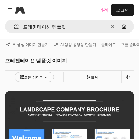
Magnific
가격
로그인
Close menu
지우기
이미지
AI 생성 이미지 만들기
AI 생성 동영상 만들기
슬라이드
구글 슬라
프레젠테이션 템플릿 이미지
모든 이미지
필터