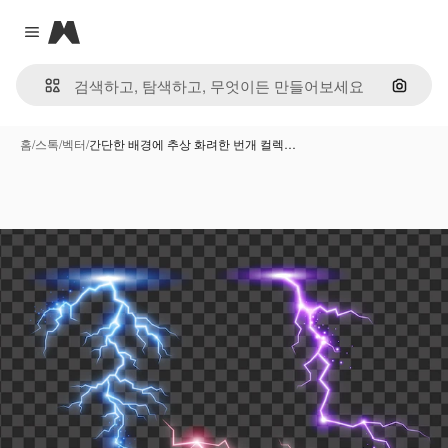
Magnific
Close menu
이미지
홈
/
스톡
/
벡터
/
간단한 배경에 추상 화려한 번개 컬렉…