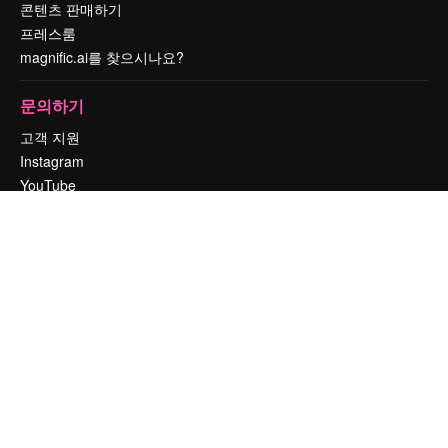
콘텐츠 판매하기
프레스룸
magnific.ai를 찾으시나요?
문의하기
고객 지원
Instagram
YouTube
LinkedIn
TikTok
Discord
X
Reddit
Copyright © 2010-
2026
Freepik Company S.L.U.
모든 권리는 보호 받습니
다
.