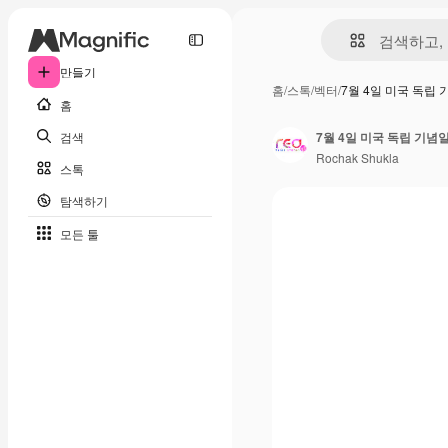
만들기
홈
/
스톡
/
벡터
/
7월 4일 미국 독립
홈
검색
7월 4일 미국 독립 기념
Rochak Shukla
스톡
탐색하기
모든 툴