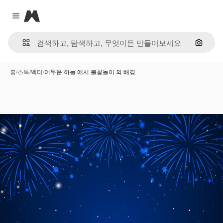
Magnific
Close menu
이미지
홈
/
스톡
/
벡터
/
어두운 하늘 에서 불꽃놀이 의 배경