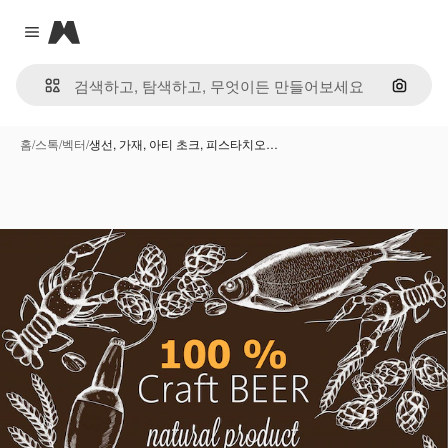
Magnific
Close menu
이미지
홈
/
스톡
/
벡터
/
생선, 가재, 아티 초크, 피스타치오…