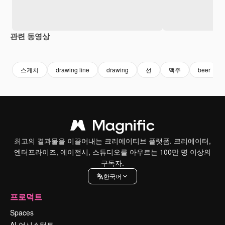
관련 동영상
Premium
Premium
스케치
drawing line
drawing
선
맥주
beer
최고의 결과물을 이끌어내는 크리에이티브 플랫폼. 크리에이터,
엔터프라이즈, 에이전시, 스튜디오를 아우르는 100만 명 이상의
구독자.
한국어
프로덕트
Spaces
AI 어시스턴트