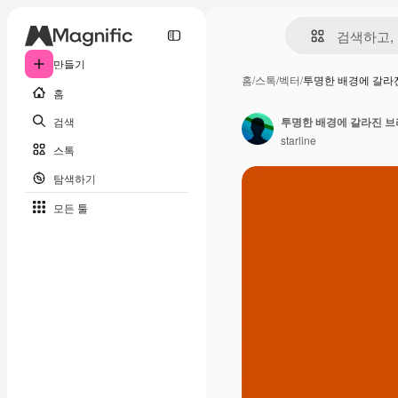
만들기
홈
/
스톡
/
벡터
/
투명한 배경에 갈라
홈
검색
투명한 배경에 갈라진 브
starline
스톡
탐색하기
모든 툴