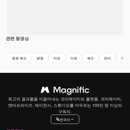
관련 동영상
Premium
Premium
Premium
Premium
병원 복도
병원
치료
의료
복도
로비
구급
최고의 결과물을 이끌어내는 크리에이티브 플랫폼. 크리에이터,
엔터프라이즈, 에이전시, 스튜디오를 아우르는 100만 명 이상의
구독자.
한국어