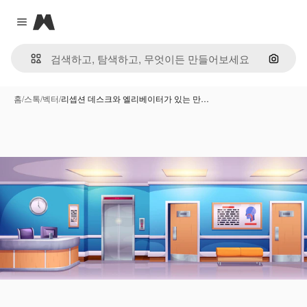
Magnific
Close menu
이미지
홈
/
스톡
/
벡터
/
리셉션 데스크와 엘리베이터가 있는 만…