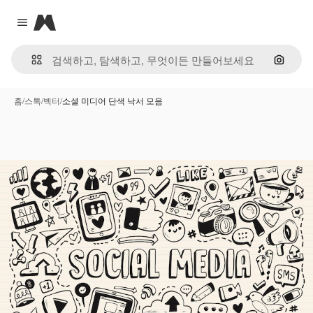
Magnific
Close menu
이미지
홈
/
스톡
/
벡터
/
소셜 미디어 단색 낙서 모음